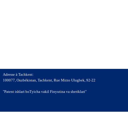
Adresse à Tachkent:
100077, Ouzbékistan, Tachkent, Rue Mirzo Ulugbek, 92-22
"Patent ishlari boТyicha vakil Finyutina va sheriklari"