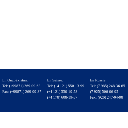
En Ouzbékistan:
En Suisse:
En Russie:
Tel: (+99871) 269-09-63
Tel: (+4 121) 550-13-99
Tel: (7 985) 248-36-65
Fax: (+99871) 269-09-87
(+4 121) 550-19-53
(7 925) 506-06-95
(+4 178) 608-19-57
Fax: (926) 247-04-98